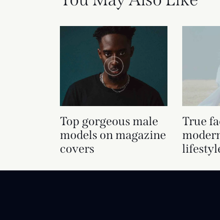
Top gorgeous male
True fa
models on magazine
modern
covers
lifestyl