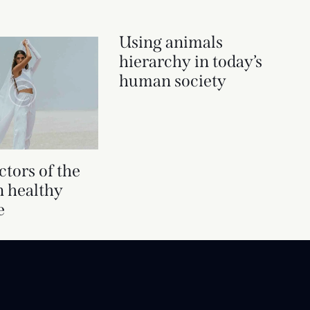
Using animals
hierarchy in today’s
human society
ctors of the
 healthy
e